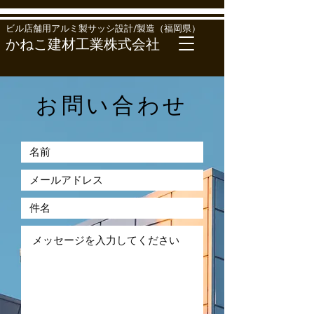
ビル店舗用アルミ製サッシ設計/製造（福岡県）
か
ね
こ建材工業株
式会社
お問い合わせ