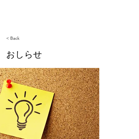
ビル店舗用アルミ製サッシ設計/製造（福岡県）
か
ね
こ建材工業株
式会社
< Back
おしらせ